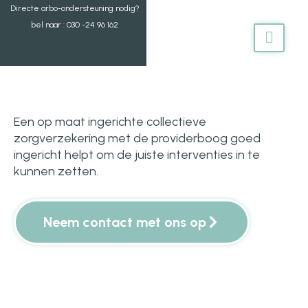
Ga
Directe arbo-ondersteuning nodig?
naar
bel naar : 030 -24 96 162
de
inhoud
Een op maat ingerichte collectieve
zorgverzekering met de providerboog goed
ingericht helpt om de juiste interventies in te
kunnen zetten.
Neem contact met ons op